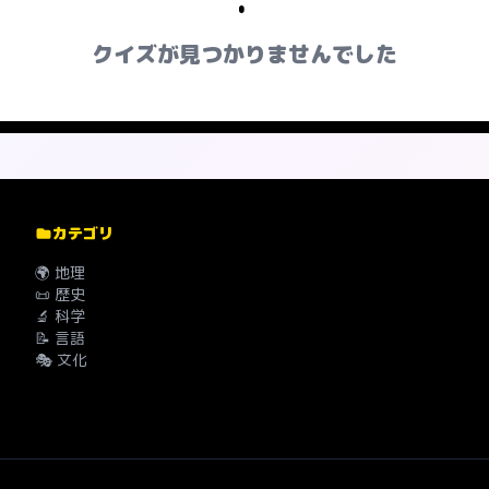
クイズが見つかりませんでした
カテゴリ
🌍 地理
📜 歴史
🔬 科学
📝 言語
🎭 文化