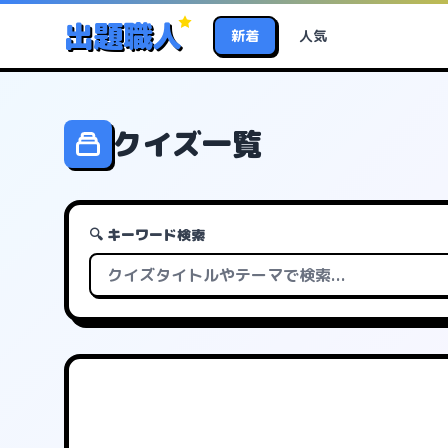
出題職人
新着
人気
クイズ一覧
🔍 キーワード検索