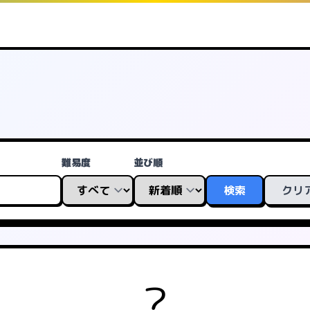
難易度
並び順
検索
クリ
?