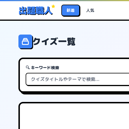
出題職人
新着
人気
クイズ一覧
🔍 キーワード検索