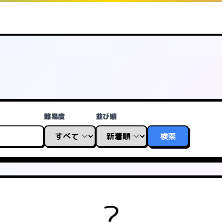
難易度
並び順
検索
?