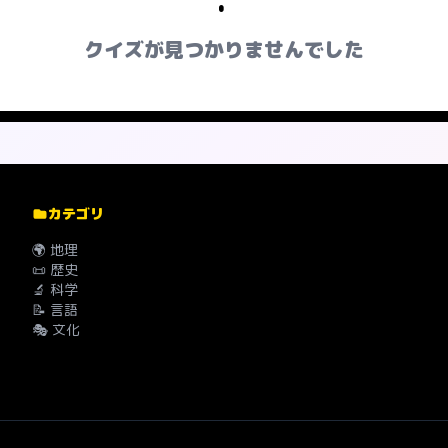
クイズが見つかりませんでした
カテゴリ
🌍 地理
📜 歴史
🔬 科学
📝 言語
🎭 文化